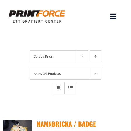
Skip
to
content
Toggle
Naviga
Produkter
INSPIRATION
Sort by
Price
FAQ & Tips
Show
24 Products
Lämna original & filer
Om oss
NAMNBRICKA / BADGE
Kontakt