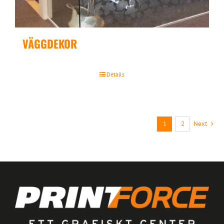
VÄGGDEKOR
Details
1
2
Next