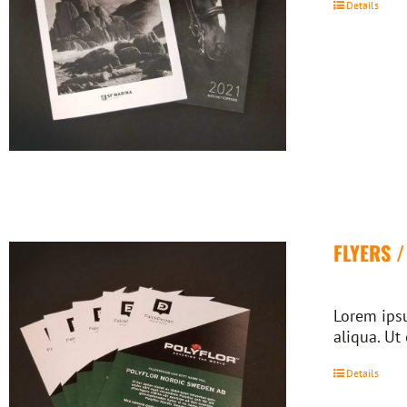
Details
FLYERS 
Lorem ipsu
aliqua. Ut
Details