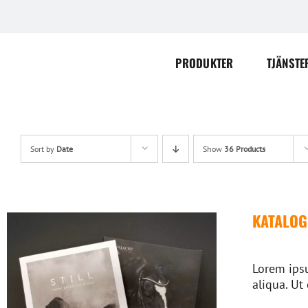
Skip
to
content
PRODUKTER
TJÄNSTE
Sort by
Date
Show
36 Products
KATALOG
Lorem ipsu
aliqua. Ut