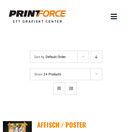
Skip
to
content
Toggle
Naviga
Produkter
INSPIRATION
Sort by
Default Order
FAQ & Tips
Show
24 Products
Lämna original & filer
Om oss
AFFISCH / POSTER
Kontakt