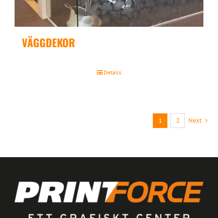
VÄGGDEKOR
Details
1
2
Next