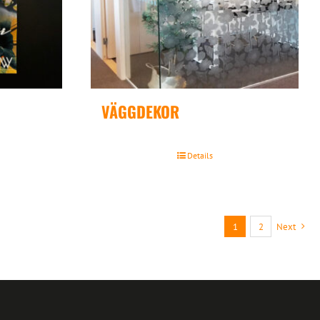
VÄGGDEKOR
Details
1
2
Next