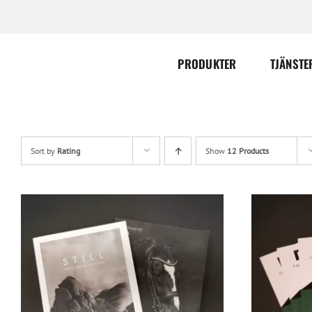
Skip
to
content
PRODUKTER
TJÄNSTE
Sort by
Rating
Show
12 Products