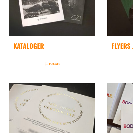
KATALOGER
FLYERS 
Details