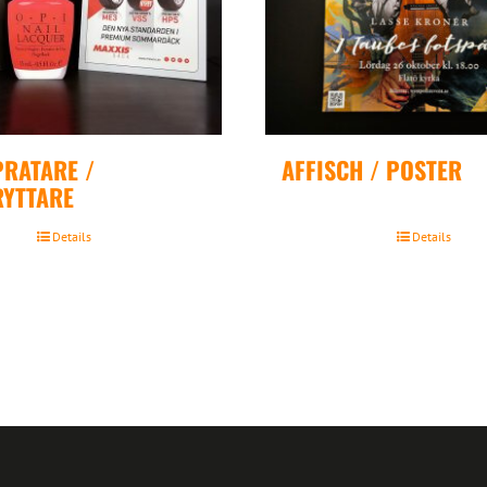
RATARE /
AFFISCH / POSTER
YTTARE
Details
Details