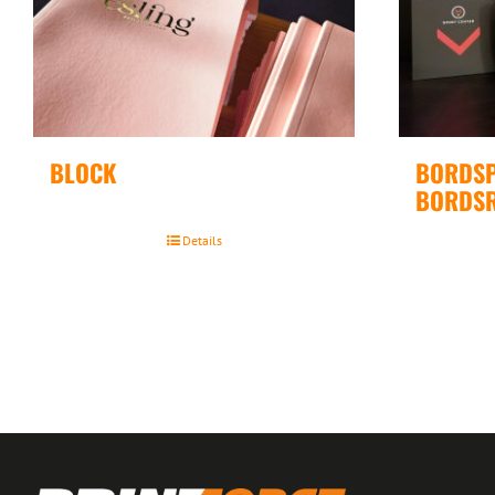
BLOCK
BORDSP
BORDSR
Details