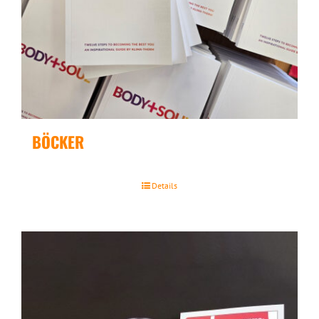
BÖCKER
Details