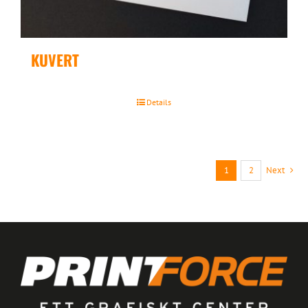
KUVERT
Details
1
2
Next