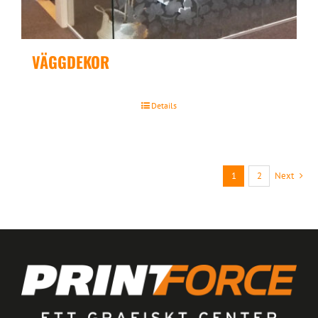
VÄGGDEKOR
Details
1
2
Next