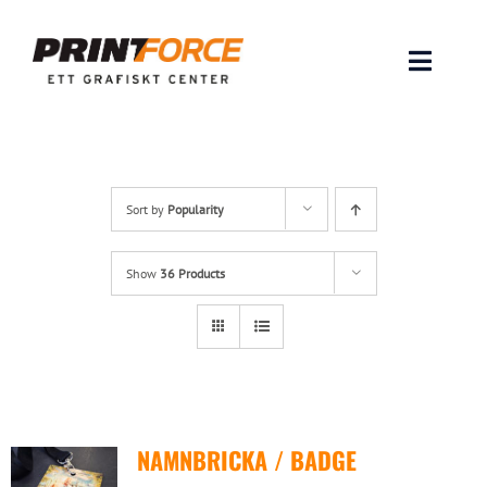
Skip
to
content
Toggle
Naviga
Produkter
INSPIRATION
Sort by
Popularity
FAQ & Tips
Show
36 Products
Lämna original & filer
Om oss
NAMNBRICKA / BADGE
Kontakt