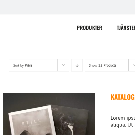
Skip
to
content
PRODUKTER
TJÄNSTE
Sort by
Price
Show
12 Products
KATALOG
Lorem ipsu
aliqua. Ut