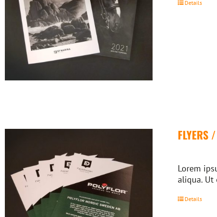
Details
FLYERS 
Lorem ipsu
aliqua. Ut
Details