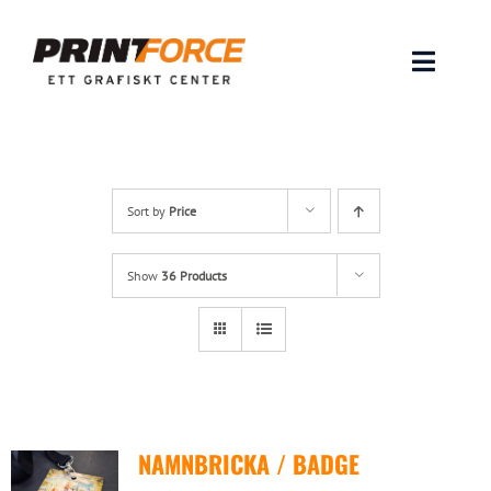
Skip
to
content
Toggle
Naviga
Produkter
INSPIRATION
Sort by
Price
FAQ & Tips
Show
36 Products
Lämna original & filer
Om oss
NAMNBRICKA / BADGE
Kontakt