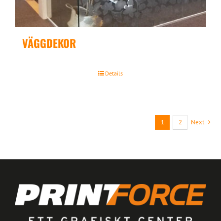
VÄGGDEKOR
Details
1
2
Next