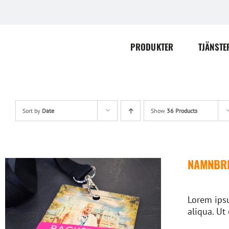
Skip
to
content
PRODUKTER
TJÄNSTE
Sort by
Date
Show
36 Products
NAMNBRI
Lorem ipsu
aliqua. Ut