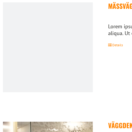
MÄSSVÄ
Lorem ipsu
aliqua. Ut
Details
VÄGGDE