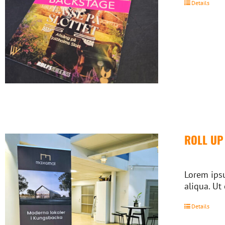
Details
ROLL UP
Lorem ipsu
aliqua. Ut
Details