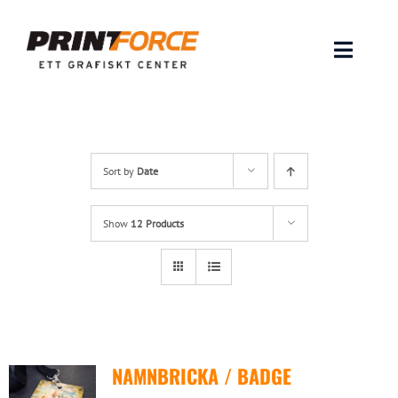
Skip
to
content
Toggle
Naviga
Produkter
INSPIRATION
Sort by
Date
FAQ & Tips
Show
12 Products
Lämna original & filer
Om oss
NAMNBRICKA / BADGE
Kontakt