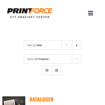
Skip
to
content
Toggle
Naviga
Produkter
INSPIRATION
Sort by
Date
FAQ & Tips
Show
24 Products
Lämna original & filer
Om oss
KATALOGER
Kontakt