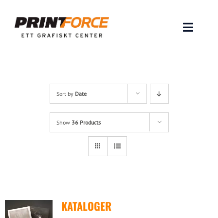
Skip
to
content
Toggle
Naviga
Produkter
INSPIRATION
Sort by
Date
FAQ & Tips
Show
36 Products
Lämna original & filer
Om oss
KATALOGER
Kontakt