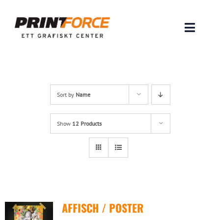
Skip
to
content
Toggle
Naviga
Produkter
INSPIRATION
Sort by
Name
FAQ & Tips
Show
12 Products
Lämna original & filer
Om oss
AFFISCH / POSTER
Kontakt