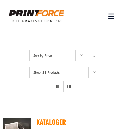
Skip
to
content
Toggle
Naviga
Produkter
INSPIRATION
Sort by
Price
FAQ & Tips
Show
24 Products
Lämna original & filer
Om oss
KATALOGER
Kontakt