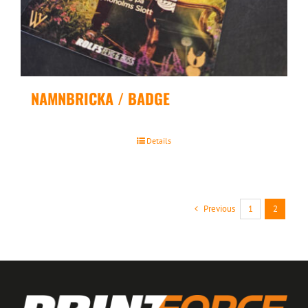
NAMNBRICKA / BADGE
Details
Previous
1
2