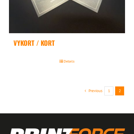
VYKORT / KORT
Details
Previous
1
2