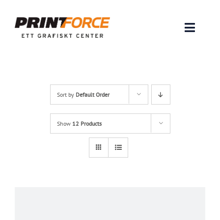
Skip
to
content
Toggle
Naviga
Produkter
INSPIRATION
Sort by
Default Order
FAQ & Tips
Show
12 Products
Lämna original & filer
Om oss
Kontakt