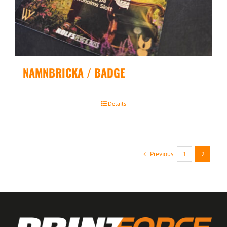
NAMNBRICKA / BADGE
Details
Previous
1
2