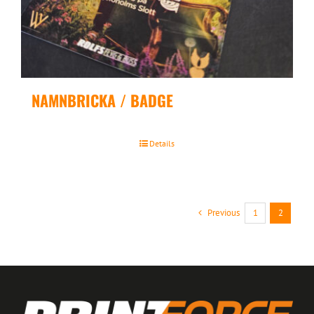
NAMNBRICKA / BADGE
Details
Previous
1
2