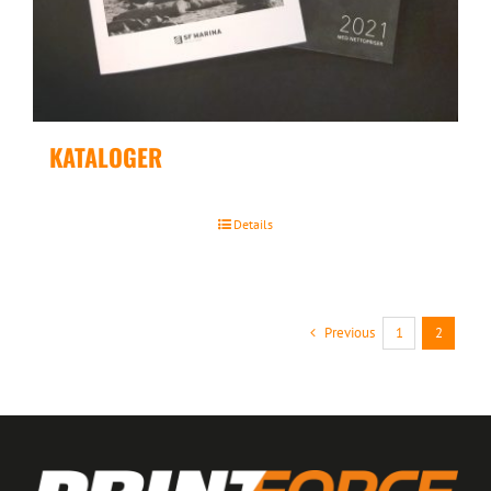
KATALOGER
Details
Previous
1
2