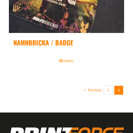
NAMNBRICKA / BADGE
Details
Previous
1
2