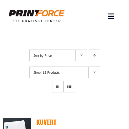
Skip
to
content
Toggle
Naviga
Produkter
INSPIRATION
Sort by
Price
FAQ & Tips
Show
12 Products
Lämna original & filer
Om oss
KUVERT
Kontakt