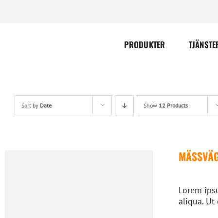
Skip
to
content
PRODUKTER
TJÄNSTE
Sort by
Date
Show
12 Products
MÄSSVÄ
Lorem ipsu
aliqua. Ut