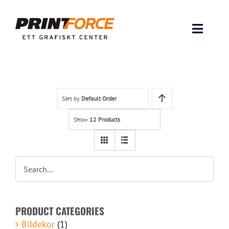
Skip
to
content
Toggle
Naviga
Produkter
INSPIRATION
Sort by
Default Order
Show
12 Products
FAQ & Tips
Lämna original & filer
Om oss
PRODUCT CATEGORIES
Kontakt
Bildekor
(1)