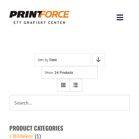
Skip
to
content
Toggle
Naviga
Produkter
INSPIRATION
Sort by
Date
Show
24 Products
FAQ & Tips
Lämna original & filer
Om oss
PRODUCT CATEGORIES
Kontakt
Bildekor
(1)