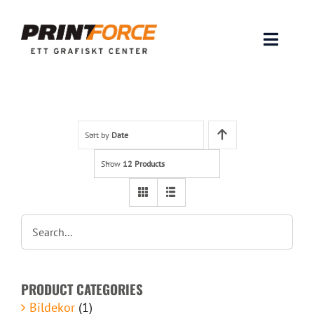
Skip
to
content
Toggle
Naviga
Produkter
INSPIRATION
Sort by
Date
Show
12 Products
FAQ & Tips
Lämna original & filer
Om oss
PRODUCT CATEGORIES
Kontakt
Bildekor
(1)