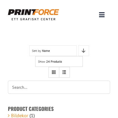
Skip
to
content
Toggle
Naviga
Produkter
INSPIRATION
Sort by
Name
Show
24 Products
FAQ & Tips
Lämna original & filer
Om oss
PRODUCT CATEGORIES
Kontakt
Bildekor
(1)