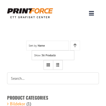
Skip
to
content
Toggle
Naviga
Produkter
INSPIRATION
Sort by
Name
Show
36 Products
FAQ & Tips
Lämna original & filer
Om oss
PRODUCT CATEGORIES
Kontakt
Bildekor
(1)