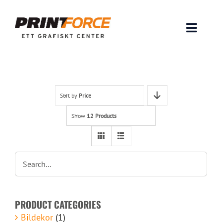
Skip
to
content
Toggle
Naviga
Produkter
INSPIRATION
Sort by
Price
Show
12 Products
FAQ & Tips
Lämna original & filer
Om oss
PRODUCT CATEGORIES
Kontakt
Bildekor
(1)