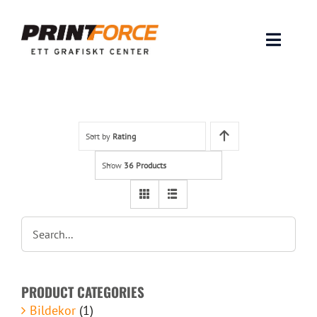
Skip
to
content
Toggle
Naviga
Produkter
INSPIRATION
Sort by
Rating
Show
36 Products
FAQ & Tips
Lämna original & filer
Om oss
PRODUCT CATEGORIES
Kontakt
Bildekor
(1)