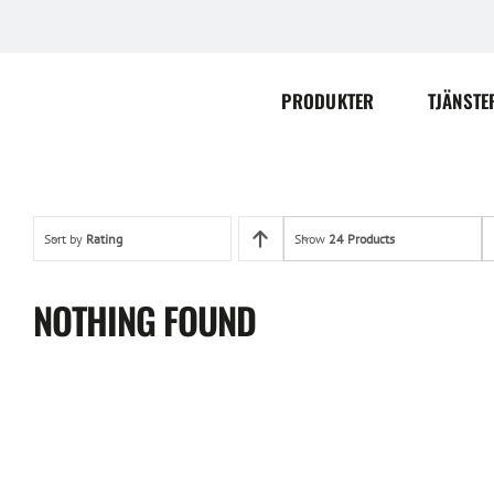
Skip
to
content
PRODUKTER
TJÄNSTE
Sort by
Rating
Show
24 Products
NOTHING FOUND