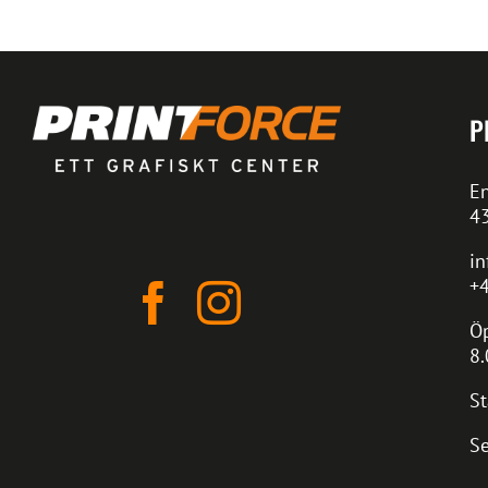
P
En
4
in
+4
Öp
8.
St
Se