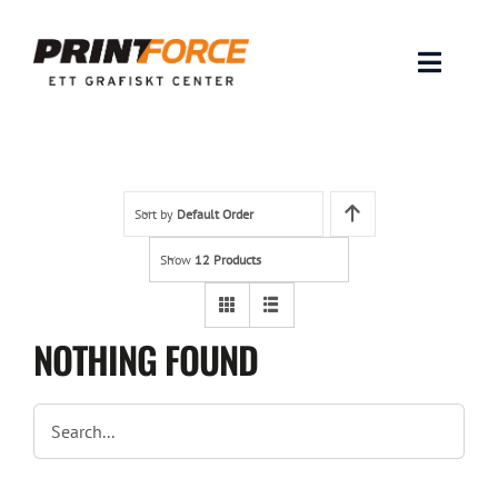
Skip
to
content
Toggle
Naviga
Produkter
INSPIRATION
Sort by
Default Order
Show
12 Products
FAQ & Tips
Lämna original & filer
NOTHING FOUND
Om oss
Kontakt