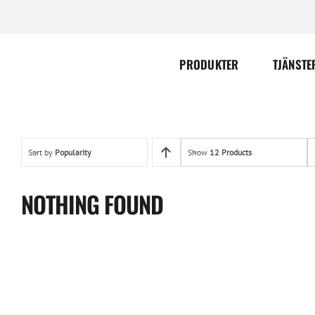
Skip
to
content
PRODUKTER
TJÄNSTE
Sort by
Popularity
Show
12 Products
NOTHING FOUND