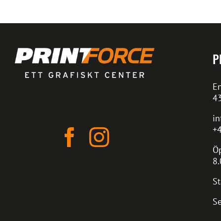
P
En
4
in
+4
Öp
8.
St
Se