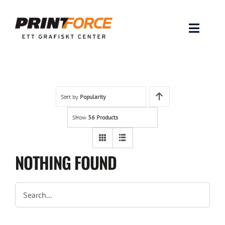
Skip
to
content
Toggle
Naviga
Produkter
INSPIRATION
Sort by
Popularity
Show
36 Products
FAQ & Tips
Lämna original & filer
NOTHING FOUND
Om oss
Kontakt