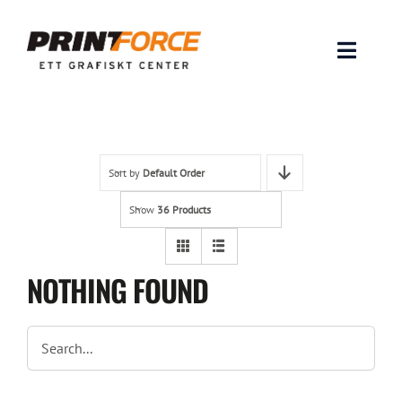
Skip
to
content
Toggle
Naviga
Produkter
INSPIRATION
Sort by
Default Order
Show
36 Products
FAQ & Tips
Lämna original & filer
NOTHING FOUND
Om oss
Kontakt