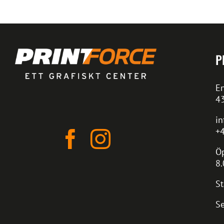
P
En
4
in
+4
Öp
8.
St
Se