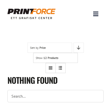
Skip
to
content
Toggle
Naviga
Produkter
INSPIRATION
Sort by
Price
Show
12 Products
FAQ & Tips
Lämna original & filer
NOTHING FOUND
Om oss
Kontakt