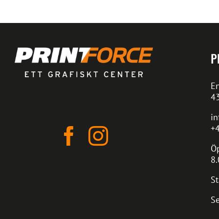
P
En
4
in
+4
Öp
8.
St
Se