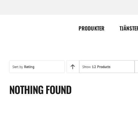
Skip
to
content
PRODUKTER
TJÄNSTE
Sort by
Rating
Show
12 Products
NOTHING FOUND