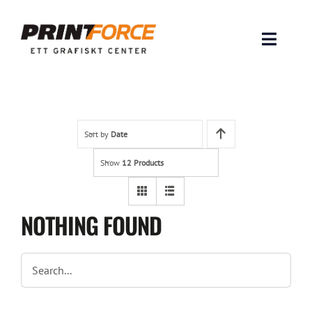
Skip
to
content
Toggle
Naviga
Produkter
INSPIRATION
Sort by
Date
Show
12 Products
FAQ & Tips
Lämna original & filer
NOTHING FOUND
Om oss
Kontakt