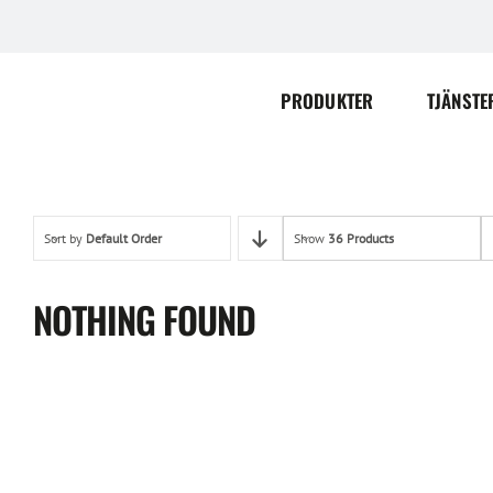
Skip
to
content
PRODUKTER
TJÄNSTE
Sort by
Default Order
Show
36 Products
NOTHING FOUND