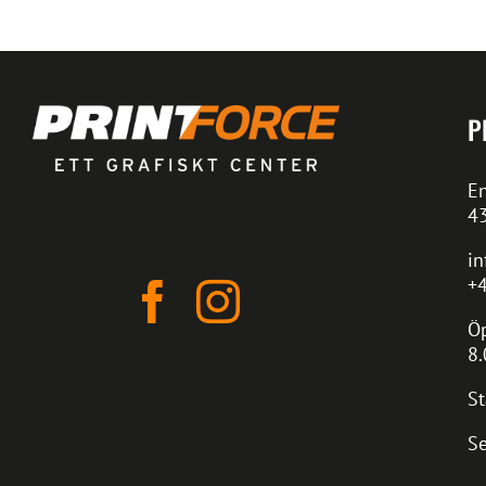
P
En
4
in
+4
Öp
8.
St
Se