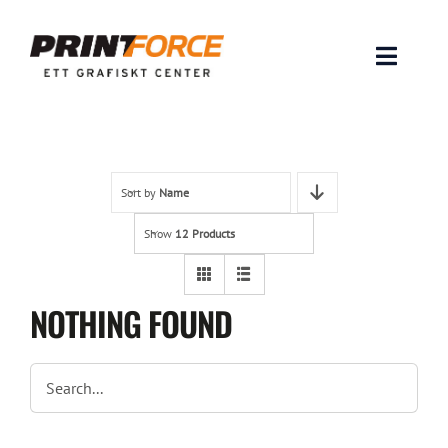
Skip
to
content
Toggle
Naviga
Produkter
INSPIRATION
Sort by
Name
Show
12 Products
FAQ & Tips
Lämna original & filer
NOTHING FOUND
Om oss
Kontakt