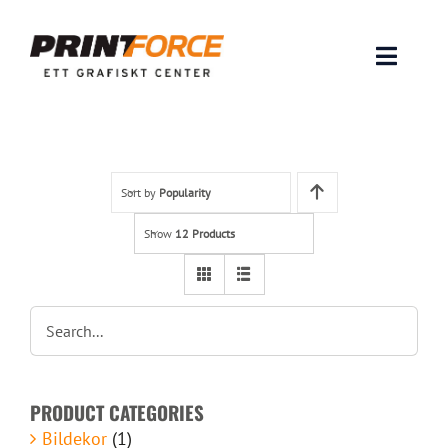
Skip
to
content
Toggle
Naviga
Produkter
INSPIRATION
Sort by
Popularity
Show
12 Products
FAQ & Tips
Lämna original & filer
Om oss
PRODUCT CATEGORIES
Kontakt
Bildekor
(1)