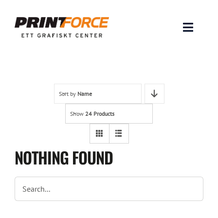
Skip
to
content
Toggle
Naviga
Produkter
INSPIRATION
Sort by
Name
Show
24 Products
FAQ & Tips
Lämna original & filer
NOTHING FOUND
Om oss
Kontakt