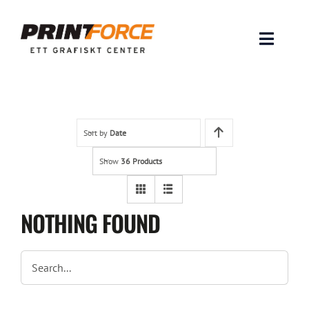
Skip
to
content
Toggle
Naviga
Produkter
INSPIRATION
Sort by
Date
Show
36 Products
FAQ & Tips
Lämna original & filer
NOTHING FOUND
Om oss
Kontakt