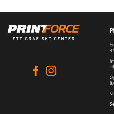
P
En
4
in
+4
Öp
8.
St
Se