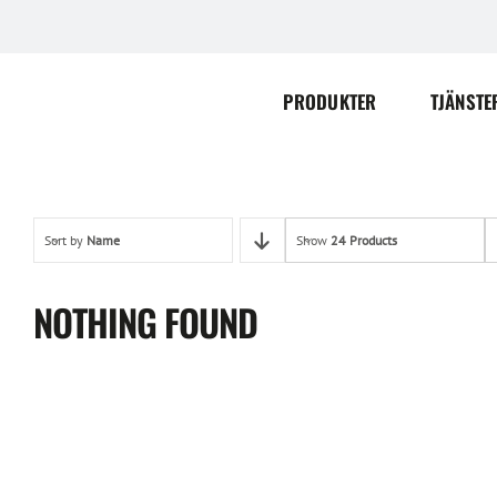
Skip
to
content
PRODUKTER
TJÄNSTE
Sort by
Name
Show
24 Products
NOTHING FOUND