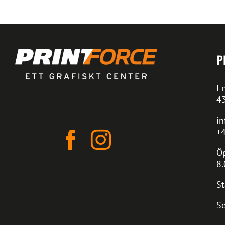
P
En
4
in
+4
Öp
8.
St
Se