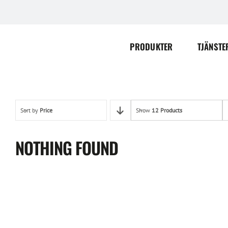
Skip
to
content
PRODUKTER
TJÄNSTE
Sort by
Price
Show
12 Products
NOTHING FOUND