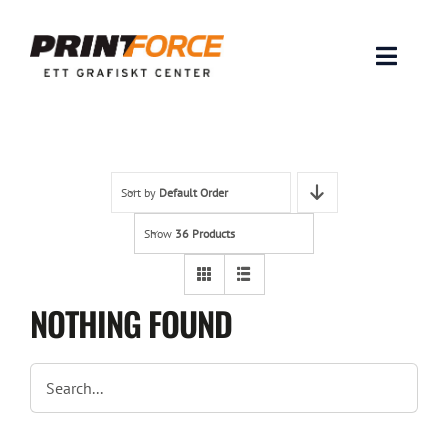
Skip
to
content
Toggle
Naviga
Produkter
INSPIRATION
Sort by
Default Order
Show
36 Products
FAQ & Tips
Lämna original & filer
NOTHING FOUND
Om oss
Kontakt